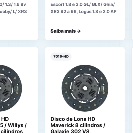
0/ 1.3/ 1.6 8v
Escort 1.8 e 2.0 GL/ GLX/ Ghia/
Hobby/ L/ XR3
XR3 92 a 96, Logus 1.8 e 2.0 AP
Saiba mais →
7016-HD
a HD
Disco de Lona HD
5 / Willys /
Maverick 8 cilindros /
 cilindros
Galaxie 302 V8