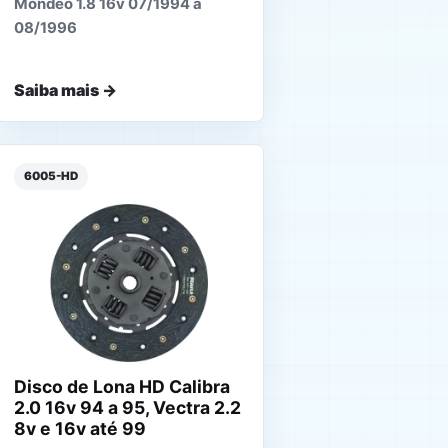
Mondeo 1.8 16v 07/1994 a
08/1996
Saiba mais →
6005-HD
Disco de Lona HD Calibra
2.0 16v 94 a 95, Vectra 2.2
8v e 16v até 99