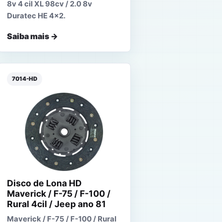
8v 4 cil XL 98cv / 2.0 8v
Duratec HE 4x2.
Saiba mais →
7014-HD
Disco de Lona HD
Maverick / F-75 / F-100 /
Rural 4cil / Jeep ano 81
Maverick / F-75 / F-100 / Rural