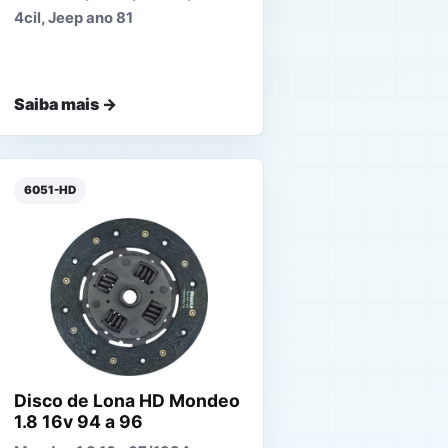
4cil, Jeep ano 81
Saiba mais →
6051-HD
Disco de Lona HD Mondeo
1.8 16v 94 a 96