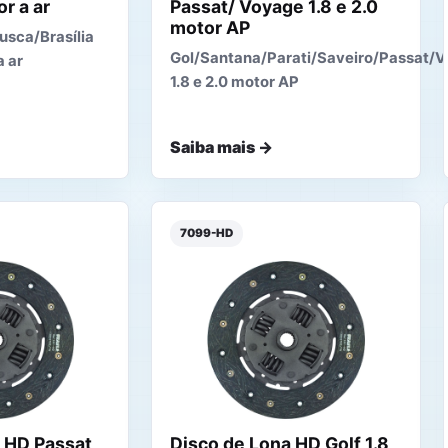
r a ar
Passat/ Voyage 1.8 e 2.0
motor AP
sca/Brasília
Gol/Santana/Parati/Saveiro/Passat/
a ar
1.8 e 2.0 motor AP
Saiba mais →
7099-HD
 HD Passat
Disco de Lona HD Golf 1.8