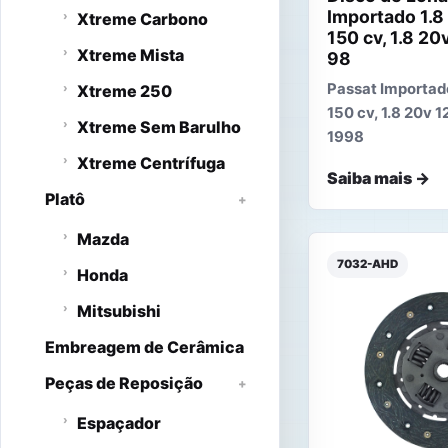
Importado 1.8
Xtreme Carbono
150 cv, 1.8 20
Xtreme Mista
98
Passat Importado
Xtreme 250
150 cv, 1.8 20v 
Xtreme Sem Barulho
1998
Xtreme Centrífuga
Saiba mais →
Platô
Mazda
7032-AHD
Honda
Mitsubishi
Embreagem de Cerâmica
Peças de Reposição
Espaçador