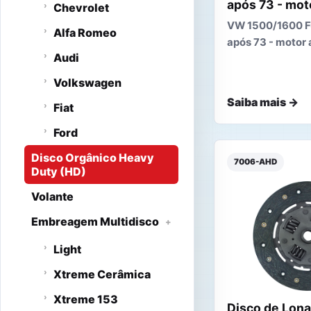
após 73 - moto
Chevrolet
VW 1500/1600 Fu
Alfa Romeo
após 73 - motor 
Audi
Volkswagen
Saiba mais →
Fiat
Ford
Disco Orgânico Heavy
7006-AHD
Duty (HD)
Volante
Embreagem Multidisco
Light
Xtreme Cerâmica
Xtreme 153
Disco de Lona