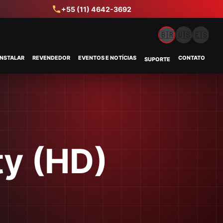
+55 (11) 4642-3692
🇧🇷
🇺🇸
🇪🇸
INSTALAR
REVENDEDOR
EVENTOS E NOTÍCIAS
CONTATO
SUPORTE
ty (HD)