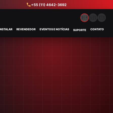
+55 (11) 4642-3692
🇧🇷
🇺🇸
🇪🇸
INSTALAR
REVENDEDOR
EVENTOS E NOTÍCIAS
CONTATO
SUPORTE
a