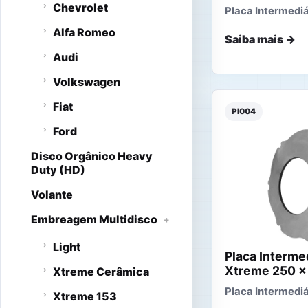
Chevrolet
Placa Intermediá
Alfa Romeo
Saiba mais →
Audi
Volkswagen
Fiat
PI004
Ford
Disco Orgânico Heavy
Duty (HD)
Volante
Embreagem Multidisco
Light
Placa Interme
Xtreme 250 x
Xtreme Cerâmica
Placa Intermediá
Xtreme 153